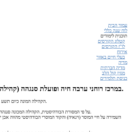
עמוד הבית
לוח שנה כללי
תוכנית לימודים
קטלוג הקורסים
לו"ז הקורסים
אירוח
בעלי חיים באזור
מדיה
מדיה חברתית
מגזין קול הלב
כניסת תלמידים
במרכז רוחני ערבה חיה ופועלת סנגהה (קהילה) נזירית ראשונה מסוגה בישראל.
.
הקהילה המונה כיום תשע נז
על פי המסורת הבודהיסטית, הקהילה המכונה סנגהה, מייצגת את ליבו של הלימוד והתרגול הבודהיסטי.
השמירה על חיי המוסר (וינאיה) והקוד המוסרי הבודהיסטי מהווה אב