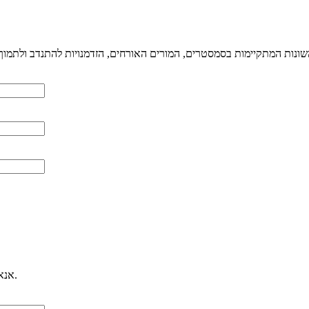
אנא רשמו כאן את פרטיכם ואת תיאור הפניה ונחזור אליכם.ן בהקדם האפשרי.