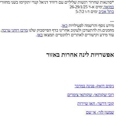
*סדנאות שחרור רגשות שליליים עם דיוויד דניאל קנדי יתקיימו בשני מחזורי
במואה
ימים א-ד 26-29/1/25
בתל אביב
ימים ד-ו 5-7/2
---
מידע נוסף והרשמה לפעילויות
כאן
.
מוזמנים.ות להתעדכן ולעקוב אחרינו בדף הפייסבוק שלנו
מרכז רוחני ערבה
.
עוד מידע וקישורים לאתרים רלוונטיים תמצאו
כאן
.
אפשרויות לינה אחרות באזור
ניסים דואק- פנינה במדבר
רובי שקותאי- שקותאי צימרים
קובי דרשר- חאן שיירות
שמעון לזר- אי שם