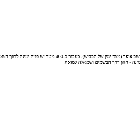
צופר
(מצד ימין של הכביש). כעבור כ-400 מטר יש פניה ימינה לתוך השטח ושלט חום:
ינה -
חאן דרך הבשמים
ושמאלה ל
מואה
.