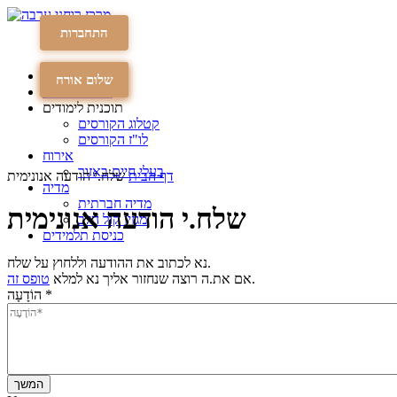
התחברות
עמוד הבית
תרומה
תרומה
שלום אורח
לוח שנה כללי
תוכנית לימודים
קטלוג הקורסים
לו"ז הקורסים
אירוח
בעלי חיים באזור
דף הבית
שלח.י הודעה אנונימית
מדיה
מדיה חברתית
שלח.י הודעה אנונימית
מגזין קול הלב
כניסת תלמידים
נא לכתוב את ההודעה וללחוץ על שלח.
.
אם את.ה רוצה שנחזור אליך נא למלא
טופס זה
*
הוֹדָעָה