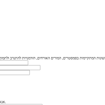
אנא רשמו כאן את פרטיכם ואת תיאור הפניה ונחזור אליכם.ן בהקדם האפשרי.