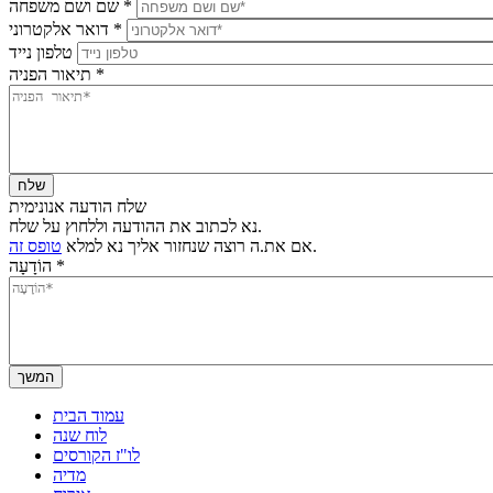
*
שם ושם משפחה
*
דואר אלקטרוני
טלפון נייד
*
תיאור הפניה
שלח הודעה אנונימית
נא לכתוב את ההודעה וללחוץ על שלח.
.
אם את.ה רוצה שנחזור אליך נא למלא
טופס זה
*
הוֹדָעָה
עמוד הבית
לוח שנה
לו"ז הקורסים
מדיה