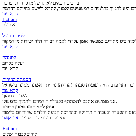
ברוכים הבאים לאתר של מרכז רוחני ערבה!
קרא עוד
Bottom
הקהילה
לימוד ותרגול
קרא עוד
הסנגהה
יעלה בקרוב
קרא עוד
הסנגהה הנזירית
קרא עוד
לשרת ולתמוך
אנו מזמינים אתכם להשתתף בפעילויות המרכז ולתמוך בתפעולו.
ניתן לתמוך בנו במגוון דרכים:
חום ההסעדה וב
עבודות תחזוקה ו
תמיכה בריטריטים. לפניות
צרו קשר
Bottom
קירוב לבבות ושלום