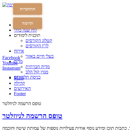
התחברות
תרומה
עמוד הבית
לוח שנה כללי
תוכנית לימודים
קטלוג הקורסים
לו"ז הקורסים
אירוח
בעלי חיים באזור
Facebook
מדיה
Youtube
מדיה חברתית
Instagram
מגזין קול הלב
כניסת תלמידים
Main
קהילה
האירועים
Footer
טופס הרשמה לניוזלטר
טופס הרשמה לניוזלטר