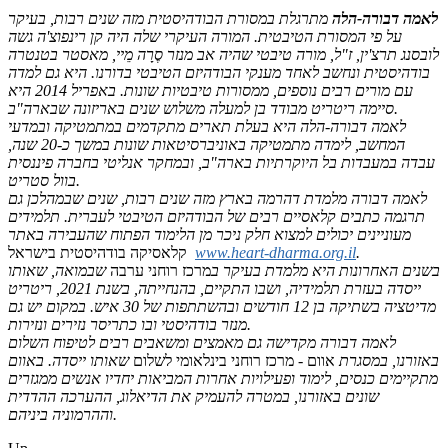
לאמה דבורה-הלה
מתרגלת במסורת הבודהיסטית מזה שנים רבות, בעיקר
על פי המסורת הטיבטית. המורה העיקרי שלה היה קן רינפוצ'ה גשה
לובסנג תרצ'ין, ז"ל, מורה טיבטי שהיה אב מנזר סֶרָה מֵיי, מאסטר בטנטרה
בודהיסטית ונחשב לאחד מענקי הבודהיזם הטיבטי בדורנו. היא גם למדה
עם מורים רבים נוספים, ממסורות טיבטיות שונות. באפריל 2014 היא
סיימה ריטריט מבודד בן למעלה משלוש שנים באריזונה שבארה"ב.
לאמה דבורה-הלה היא בעלת תארים מתקדמים במתמטיקה ובמדעי
המחשב, לימדה מתמטיקה באוניברסיטאות שונות במשך כ-20 שנה,
עבדה במעבדות בל היוקרתיות בארה"ב, ובמחקר אנליטי בחברה פיננסית
.
בוול סטריט
לאמה דבורה מלמדת דהרמה בארץ מזה שנים רבות, שנים שבמהלכן גם
תרגמה כתבים קלאסיים רבים של הבודהיזם הטיבטי לעברית. תלמידים
מעוניינים יכולים למצוא חלק ניכר מן הלימוד הפתוח שהעבירה באתר
.
www.heart-dharma.org.il
קלאסיקה בודהיסטית בישראל
בשנים האחרונות היא מלמדת בעיקר ב
מרכז רוחני ערבה
שבמואה, שאותו
ייסדה בעזרת תלמידיה, ושבו התקיים, בהנחייתה, בשנת 2021, ריטריט
מדיטציה בשתיקה בן 12 חודשים ובהשתתפות של 30 איש. במקום יש גם
מנזר בודהיסטי ובו כתריסר נזירים ונזירות.
לאמה דבורה מקדישה גם מאמצים ומשאבים רבים לטיפוח השלום
באזורנו, במסגרת
אוום - מרכז רוחני בינלאומי לשלום
שאותו ייסדה. באוום
מתקיימים כנסים, לימוד ופעילויות אחרות המביאות יחדיו אנשים ממגזרים
שונים באזורנו, במטרה להעמיק את הדיאלוג, ההערכה ההדדית
וההרמוניה ביניהם.