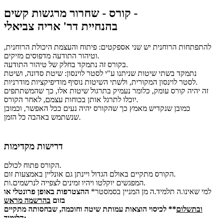
קורס - שחרור מרגשות קשים -
בהנחיית דר' אריה צביאלי
להתפתחות הרוחנית יש שני אספקטים: פיתוח והעצמת היכולת הרוחנית,
וטיהור התודעה מדפוסים מזיקים.
בקורס זה נתמקד בחלק של טיהור התודעה.
נתמקד בשתי שיטות שניתנו ע"י לסטר לוינסון: שיטת סדונה, ושיטת
לסטר לוינסון המקורית, ולשתי השיטות נוסיף מודיפיקציות מודרניות.
זה יהיה קורס עומק, כלומר נעמיק בתרגול שיטות אלו, כך שהמשתתפים
יוכלו לתרגל אותן בכוחות עצמם, לאחר הקורס.
כמובן שנקדיש מאמץ כך שהקורס יהיה נעים ככל האפשר, וכמובן
שנשתמש באהבה כל הזמן.
דרישות מקדימות
הקורס פתוח לכולם.
הקורס מתקיים באולם הגדול ויינתן גם אונליין באמצעות זום.
המפגשים יוקלטו ויהיו זמינים לצפייה לנרשמים.ות.
למי שאינו.ה תלמיד.ה מן המניין בסמסטר*
ההצטרפות באופן פרונטלי או
בזום
בהרשמה מראש
ובתשלום
** לכיסוי הוצאות עמותת שיטה וחוכמה, שבחסותה מתקיים
הלימוד: