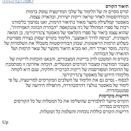
לאמה דבורה-הלה
תיאור הקורס
קורס מסיים זה של הלימוד על שלבי המדיטציה עוסק ברמות
הבודהיסטווה לאחר שראה ריקות ישירות, ובהארה עצמה.
מאסטר קמלשילה מקצר מאוד בתיאור הרמות, ואנו נסתמך בלימודנו
רבות על ספרו המהולל של ג'ה צונגקאפה "הבהרת הכוונה האמיתית",
שהוא עצמו ביאור על ספרו הקלאסי של מאסטר צ'נדרקירטי, בן המאה
השמינית, "כניסה לדרך האמצע". הלימוד בקורס יעסוק בצורה מפורטת
בשלוש הרמות הראשונות, שבהן הבודהיסטווה משכלל את השלמויות של
נתינה, מוסר ואורך רוח, ואז מביא תיאור מקוצר של שאר הרמות ושל
ההארה של הבודהה.
בקורס זה המשכנו לדון בריקות המצבורים, והבאנו הוכחות לריקות של
מצבור המודעות ומצבור הגורמים המנטליים. הוכחה אחרונה זו מסתמכת
על ההוכחה המפורסמת של ריקות הכרכרה וחלקיה, שגם היא לקוחה
מלימודו הידוע של מאסטר צ'נדרקירטי.
לבסוף - נסיים גם את הלימוד על השלבים המקדימים למדיטציה, על פי
לימוד של מאסטר נגולצ'ו דהרמבהדרה, והתפילה הידועה של
סמנטבהדרה.
דרישות מקדימות
הקורס מיועד לתלמידים שהשלימו את כל המטלות של כל הקורסים
הקודמים בסדרה.
דרישות הקורס כוללות נוכחות והשלמת כל המטלות.
Up