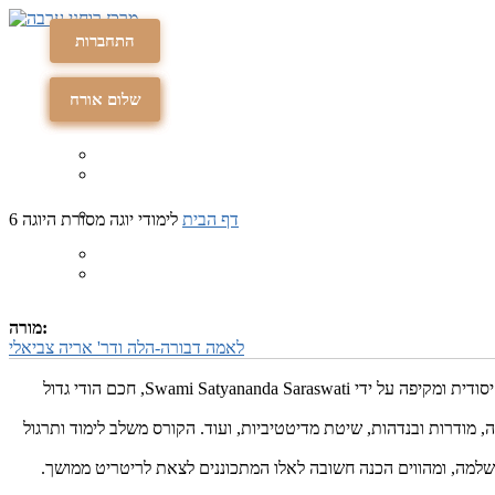
התחברות
תרומה
תרומה
שלום אורח
דף הבית
לימודי יוגה
מסורת היוגה 6
מורה:
לאמה דבורה-הלה ודר' אריה צביאלי
מסורת היוגה היא בת אלפי שנים, וכוללת ידע עצום ואוסף רב של תרגולים רוחניים. בקורס זה נמשיך את הכרותנו עם ידע זה, כפי שנערך והועבר בצורה יסודית ומקיפה על ידי Swami Satyananda Saraswati, חכם הודי גדול
 מודרות ובנדהות, שיטת מדיטטיביות, ועוד. הקורס משלב לימוד ותרגול
למה, ומהווים הכנה חשובה לאלו המתכוננים לצאת לריטריט ממושך.