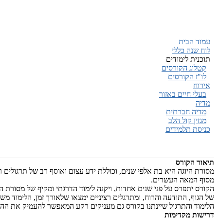
עמוד הבית
לוח שנה כללי
תוכנית לימודים
קטלוג הקורסים
לו"ז הקורסים
אירוח
בעלי חיים באזור
מדיה
מדיה חברתית
מגזין קול הלב
כניסת תלמידים
תיאור הקורס
מסוף המאה העשרים.
הקורס יתפרס על פני שנים אחדות, ויקנה לימוד הדרגתי ומקיף של מסורת ה
של הגוף, התודעה והרוח, ומתרגלים רציניים ימצאו שלאורך זמן, הלימוד מ
הלימוד והתרגול שיינתנו בקורס גם מעניקים רקע המאפשר להעמיק את הה
דרישות מקדימות