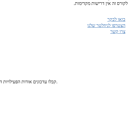
לקורס זה אין דרישות מקדימות.
בואו לבקר
הצטרפו לניוזלטר שלנו
צרו קשר
קבלו עדכונים אודות הפעילויות השונות המתקיימות בסמסטרים, המורים האורחים, הזדמנויות להתנדב ולתמוך, כתבות תוכן ומידע נוסף אודות פעילויות נוספות של עמותת שיטה וחוכמה.